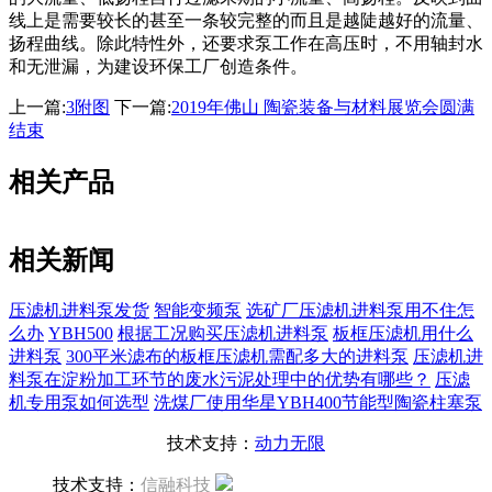
线上是需要较长的甚至一条较完整的而且是越陡越好的流量、
扬程曲线。除此特性外，还要求泵工作在高压时，不用轴封水
和无泄漏，为建设环保工厂创造条件。
上一篇:
3附图
下一篇:
2019年佛山 陶瓷装备与材料展览会圆满
结束
相关产品
相关新闻
压滤机进料泵发货
智能变频泵
选矿厂压滤机进料泵用不住怎
么办
YBH500
根据工况购买压滤机进料泵
板框压滤机用什么
进料泵
300平米滤布的板框压滤机需配多大的进料泵
压滤机进
料泵在淀粉加工环节的废水污泥处理中的优势有哪些？
压滤
机专用泵如何选型
洗煤厂使用华星YBH400节能型陶瓷柱塞泵
技术支持：
动力无限
技术支持：
信融科技