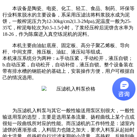
本设备是陶瓷、电瓷、化工、轻工、食品、制药、环保等
行业料浆脱水的主要设备，系采用压滤法将料浆脱水成为泥
饼，一般榨泥压力为12-30kg/cm2(1.3-2Mpa),泥温度一般为25-
35℃，榨泥每轮次为0.5-1.5小时，了浆经压榨后泥饼含水率为
18-26，作为陈腐进入真空练泥机的泥料。
本机主要由油缸底座、固定板、高分子聚乙烯板、导向
杆、中间支撑、推压板、油缸、液压站等组成。
本机液压系统分为两种：a.手动压紧，手动松开，液压自锁；
b.自动压紧，自动松开，自动补偿，液压自锁。整个设备装在
带有排水槽的钢筋砼的基础上，安装操作方便，用户可根据自
己的情况选用。
为压滤机入料泵与其它一般性输送用泵区别很大，一般性
输送用泵的选型，主要是选用某条流量、扬程曲线上某个点或
很短一段曲线所对应的性能。而压滤机的工作特性是：滤室内
滤饼的逐渐形成，入料阻力也随之加大，要求入料泵从起始时
的大流量、低扬程自行过滤末期的小流量、高扬程。反映到曲