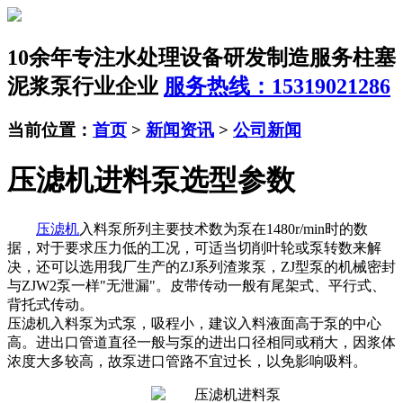
10余年专注水处理设备研发制造服务
柱塞
泥浆泵行业企业
服务热线：15319021286
当前位置：
首页
>
新闻资讯
>
公司新闻
压滤机进料泵选型参数
压滤机
入料泵所列主要技术数为泵在1480r/min时的数
据，对于要求压力低的工况，可适当切削叶轮或泵转数来解
决，还可以选用我厂生产的ZJ系列渣浆泵，ZJ型泵的机械密封
与ZJW2泵一样"无泄漏"。皮带传动一般有尾架式、平行式、
背托式传动。
压滤机入料泵为式泵，吸程小，建议入料液面高于泵的中心
高。进出口管道直径一般与泵的进出口径相同或稍大，因浆体
浓度大多较高，故泵进口管路不宜过长，以免影响吸料。