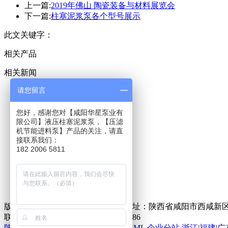
上一篇:
2019年佛山 陶瓷装备与材料展览会
下一篇:
柱塞泥浆泵各个型号展示
此文关键字：
相关产品
相关新闻
请您留言
华星首页
智能变频泵
高压压滤机
您好，感谢您对【咸阳华星泵业有
限公司】液压柱塞泥浆泵，【压滤
自动过滤系统
机节能进料泵】产品的关注，请直
产品中心
接联系我们：
性能展示
182 2006 5811
配件中心
客户案例
关于华星
新闻资讯
版权所有 咸阳华星泵业有限公司 地址：陕西省咸阳市西咸新
联系人：吕总
咨询电话：15319021286
陕ICP备14007767号
网站地图
RSS
XML
企业分站
浙江
|
福建
|
广