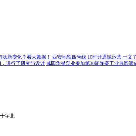
年有啥新变化？看大数据！
西安地铁四号线 10时开通试运营
一文
面，进行了研究与设计
咸阳华星泵业参加第30届陶瓷工业展圆满
十字北