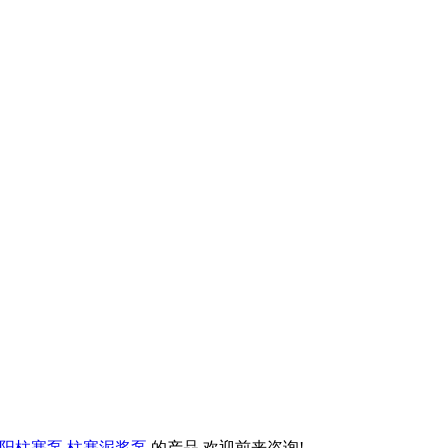
阳柱塞泵
柱塞泥浆泵
的产品,欢迎前来咨询!