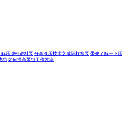
了解压滤机进料泵
分享液压技术之咸阳柱塞泵
带先了解一下压
成功
如何提高泵组工作效率