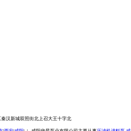
区秦汉新城双照街北上召大王十字北
东
|
西安
|
咸阳
| | 咸阳华星泵业有限公司主要从事
压滤机进料泵
咸