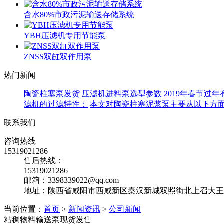
含水80%市政污泥输送存储系统
YBH压滤机专用节能泵
ZNSS双缸双作用泵
热门新闻
陶瓷柱塞泵发货
压滤机进料泵选型参数
2019年春节过
滤机的过滤特性：
本文对陶瓷柱塞泥浆泵主要从以下方
联系我们
咨询热线
15319021286
售后热线：
15319021286
邮箱：3398339022@qq.com
地址：陕西省咸阳市西咸新区秦汉新城双照街北上召大王
当前位置：
首页
>
新闻资讯
>
公司新闻
粘稠物料输送泵现货发售