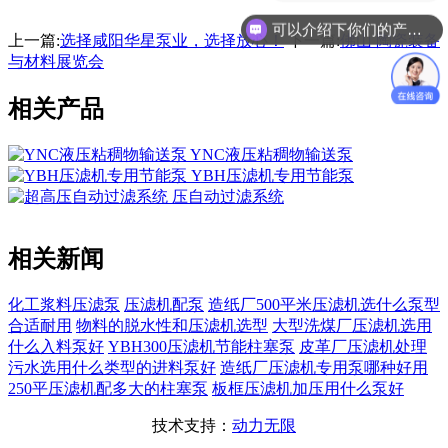
可以介绍下你们的产品么？
上一篇:
选择咸阳华星泵业，选择放心！
下一篇:
佛山 陶瓷装备
与材料展览会
相关产品
YNC液压粘稠物输送泵
YBH压滤机专用节能泵
压自动过滤系统
相关新闻
化工浆料压滤泵
压滤机配泵
造纸厂500平米压滤机选什么泵型
合适耐用
物料的脱水性和压滤机选型
大型洗煤厂压滤机选用
什么入料泵好
YBH300压滤机节能柱塞泵
皮革厂压滤机处理
污水选用什么类型的进料泵好
造纸厂压滤机专用泵哪种好用
250平压滤机配多大的柱塞泵
板框压滤机加压用什么泵好
技术支持：
动力无限