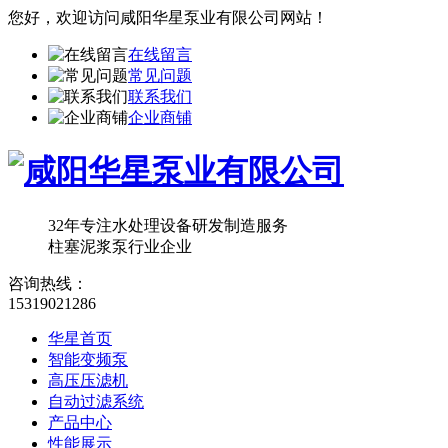
您好，欢迎访问
咸阳华星泵业有限公司
网站！
在线留言
常见问题
联系我们
企业商铺
32年专注水处理设备研发制造服务
柱塞泥浆泵行业企业
咨询热线：
15319021286
华星首页
智能变频泵
高压压滤机
自动过滤系统
产品中心
性能展示