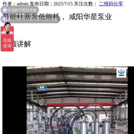
作者：admin 发布日期：2025/7/15 关注次数：
二维码分享
压滤机节能泵价格
节能柱塞泵低能耗， 咸阳华星泵业
液压陶瓷柱塞泥浆泵的规格参数
视频讲解