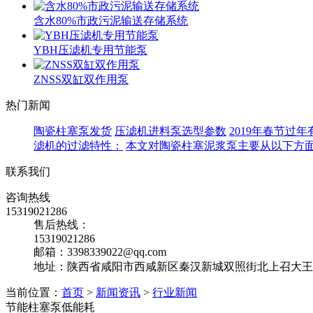
含水80%市政污泥输送存储系统
YBH压滤机专用节能泵
ZNSS双缸双作用泵
热门新闻
陶瓷柱塞泵发货
压滤机进料泵选型参数
2019年春节过
滤机的过滤特性：
本文对陶瓷柱塞泥浆泵主要从以下方
联系我们
咨询热线
15319021286
售后热线：
15319021286
邮箱：3398339022@qq.com
地址：陕西省咸阳市西咸新区秦汉新城双照街北上召大王
当前位置：
首页
>
新闻资讯
>
行业新闻
节能柱塞泵低能耗