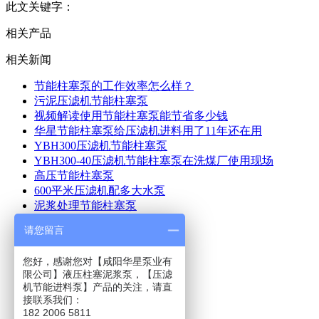
此文关键字：
相关产品
相关新闻
节能柱塞泵的工作效率怎么样？
污泥压滤机节能柱塞泵
视频解读使用节能柱塞泵能节省多少钱
华星节能柱塞泵给压滤机进料用了11年还在用
YBH300压滤机节能柱塞泵
YBH300-40压滤机节能柱塞泵在洗煤厂使用现场
高压节能柱塞泵
600平米压滤机配多大水泵
泥浆处理节能柱塞泵
请您留言
华星首页
智能变频泵
高压压滤机
您好，感谢您对【咸阳华星泵业有
限公司】液压柱塞泥浆泵，【压滤
自动过滤系统
机节能进料泵】产品的关注，请直
产品中心
接联系我们：
性能展示
182 2006 5811