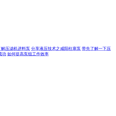
了解压滤机进料泵
分享液压技术之咸阳柱塞泵
带先了解一下压
成功
如何提高泵组工作效率