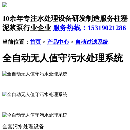
10余年专注水处理设备研发制造服务
柱塞
泥浆泵行业企业
服务热线：15319021286
当前位置：
首页
>
产品中心
>
自动过滤系统
全自动无人值守污水处理系统
全套污水处理设备