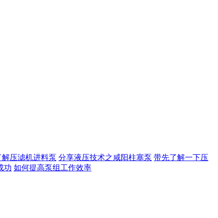
了解压滤机进料泵
分享液压技术之咸阳柱塞泵
带先了解一下压
成功
如何提高泵组工作效率