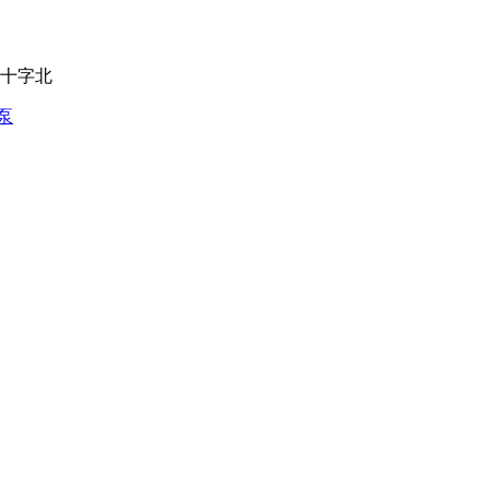
十字北
泵