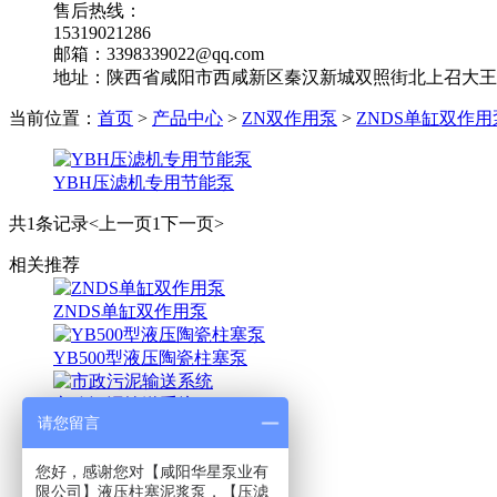
售后热线：
15319021286
邮箱：3398339022@qq.com
地址：陕西省咸阳市西咸新区秦汉新城双照街北上召大王
当前位置：
首页
>
产品中心
>
ZN双作用泵
>
ZNDS单缸双作用
YBH压滤机专用节能泵
共1条记录
<上一页
1
下一页>
相关推荐
ZNDS单缸双作用泵
YB500型液压陶瓷柱塞泵
市政污泥输送系统
请您留言
液压全陶瓷泵
您好，感谢您对【咸阳华星泵业有
华星首页
限公司】液压柱塞泥浆泵，【压滤