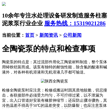
10余年专注水处理设备研发制造服务
柱塞
泥浆泵行业企业
服务热线：15319021286
当前位置：
首页
>
新闻资讯
>
公司新闻
全陶瓷泵的特点和检查事项
陶瓷泵的特点是：其过流部件用化工陶瓷材料制造，整个泵体
用铸铁铠装而成。该泵有独特的耐蚀性能，除含氯的酸液和碱
液外，对各种有机溶液和无机溶液几乎都可输送。
检修全陶瓷泵时应注意：检修或搬运时因其质地较脆，切忌撞
击，各联接部件必须受力均匀，不可拧得过紧，以不泄漏为
宜，出入口管道好安装有橡胶伸缩节；还应防止骤冷骤热，其
冷热温差不得高于50℃的温差突变，以防爆裂；也应注意泵体