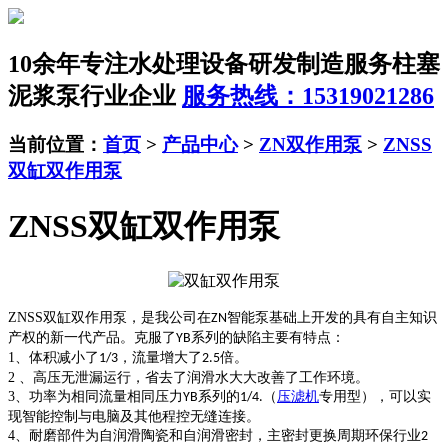
10余年专注水处理设备研发制造服务
柱塞
泥浆泵行业企业
服务热线：15319021286
当前位置：
首页
>
产品中心
>
ZN双作用泵
>
ZNSS
双缸双作用泵
ZNSS双缸双作用泵
ZNSS
双缸双作用泵，是我公司在
智能泵基础上开发的具有自主知识
ZN
产权的新一代产品。克服了
系列的缺陷主要有特点：
YB
1
、体积减小了
，流量增大了
倍。
1/3
2.5
2
、高压无泄漏运行，省去了润滑水大大改善了工作环境。
3
、功率为相同流量相同压力
系列的
（
压滤机
专用型），可以实
YB
1/4.
现智能控制与电脑及其他程控无缝连接。
4
、耐磨部件为自润滑陶瓷和自润滑密封，主密封更换周期环保行业
2