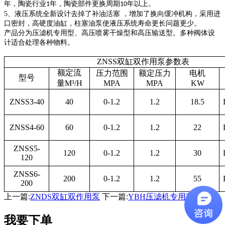
年，陶瓷行业
年，陶瓷部件更换周期
年以上。
1
10
5
、液压系统全新设计去掉了补油活塞 ，增加了换向缓冲机构，采用进
口密封，高硬度油缸，柱塞油泵使液压系统寿命更长问题更少。
产品分为压滤机专用型、高压喷雾干燥型和高压输送型。多种阀体设
计适合处理各种物料。
ZNSS双缸双作用泵参数表
额定流
压力范围
额定压力
电机
型号
量
M
³/H
MPA
MPA
KW
ZNSS3-40
40
0-1.2
1.2
18.5
ZNSS4-60
60
0-1.2
1.2
22
ZNSS5-
120
0-1.2
1.2
30
120
ZNSS6-
200
0-1.2
1.2
55
200
上一篇:
ZNDS双缸双作用泵
下一篇:
YBH压滤机专用节能泵
我要下单