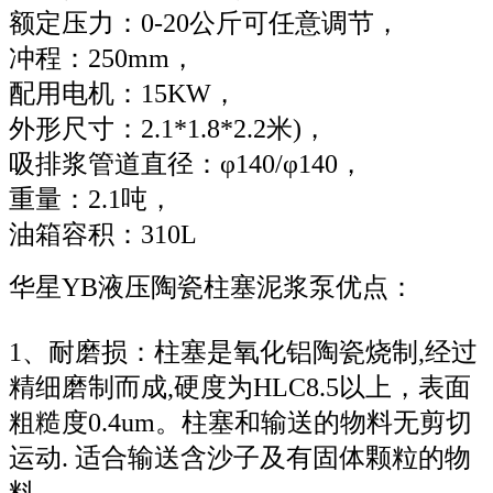
额定压力：0-20公斤可任意调节，
冲程：250mm，
配用电机：15KW，
外形尺寸：2.1*1.8*2.2米)，
吸排浆管道直径：φ140/φ140，
重量：2.1吨，
油箱容积：310L
华星YB液压陶瓷柱塞泥浆泵优点：
1、耐磨损：柱塞是氧化铝陶瓷烧制,经过
精细磨制而成,硬度为HLC8.5以上，表面
粗糙度0.4um。柱塞和输送的物料无剪切
运动. 适合输送含沙子及有固体颗粒的物
料。