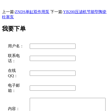
上一篇:
ZNDS单缸双作用泵
下一篇:
YB200压滤机节能型陶瓷
柱塞泵
我要下单
用户名：
联系电
话：
在线
QQ：
电子邮
箱：
内容：