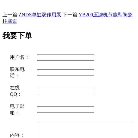
上一篇:
ZNDS单缸双作用泵
下一篇:
YB200压滤机节能型陶瓷
柱塞泵
我要下单
用户名：
联系电
话：
在线
QQ：
电子邮
箱：
内容：