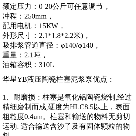
额定压力：0-20公斤可任意调节，
冲程：250mm，
配用电机：15KW，
外形尺寸：2.1*1.8*2.2米)，
吸排浆管道直径：φ140/φ140，
重量：2.1吨，
油箱容积：310L
华星YB液压陶瓷柱塞泥浆泵优点：
1、耐磨损：柱塞是氧化铝陶瓷烧制,经过
精细磨制而成,硬度为HLC8.5以上，表面
粗糙度0.4um。柱塞和输送的物料无剪切
运动. 适合输送含沙子及有固体颗粒的物
料。